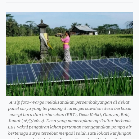
Arsip foto-Warga melaksanakan persembahyangan di dekat
panel surya yang terpasang di area persawahan desa berbasis
energi baru dan terbarukan (EBT), Desa Keliki, Gianyar, Bali,
Jumat (16/9/2022). Desa yang menerapkan agrikultur berbasis
EBT yakni pengairan lahan pertanian menggunakan pompa air
bertenaga surya tersebut menjadi salah satu lokasi kunjungan